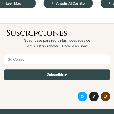
n
n
Añadir Al Carrito
Añadir Al Carrito
0
0
d
d
e
e
5
5
Suscripciones
Suscríbase para recibir las novedades de
V Y D Distribuidores – Librería en linea
Subscribirse