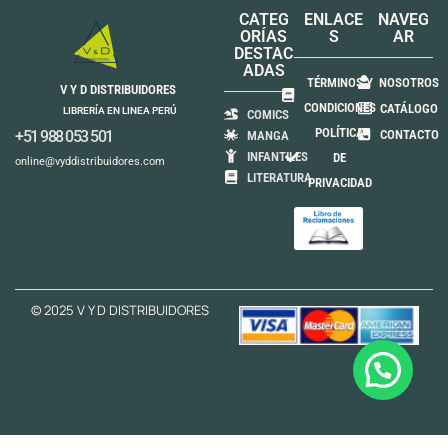
CATEG
ENLACE
NAVEG
ORÍAS
S
AR
DESTAC
ADAS
TÉRMINOS Y
NOSOTROS
V Y D DISTRIBUIDORES
CONDICIONES
CATÁLOGO
LIBRERÍA EN LINEA PERÚ
COMICS
POLÍTICA
+51 988 053 501
CONTACTO
MANGA
INFANTILES
DE
online@vyddistribuidores.com
LITERATURA
PRIVACIDAD
© 2025 V Y D DISTRIBUIDORES