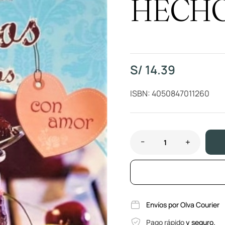
HECHO
S/
14.39
ISBN: 4050847011260
Envíos por Olva Courier
Pago rápido
y seguro.