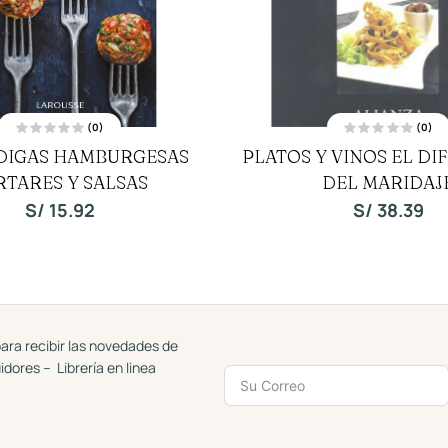
(0)
(0)
V
V
DIGAS HAMBURGESAS
PLATOS Y VINOS EL DIF
a
a
l
l
RTARES Y SALSAS
o
DEL MARIDAJ
o
r
r
a
a
S/
15.92
S/
38.39
d
d
o
o
c
c
o
o
n
n
0
0
d
d
e
e
5
5
ara recibir las novedades de
uidores – Librería en linea