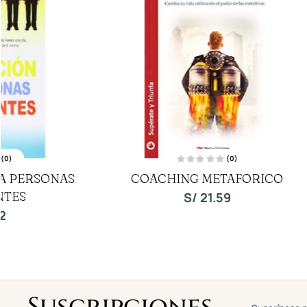
(0)
V
COACHING METAFORICO
GRAN LI
a
l
o
DINERO
S/
21.59
r
a
d
o
c
o
n
0
d
e
5