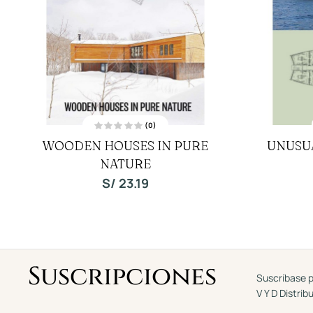
(0)
V
WOODEN HOUSES IN PURE
UNUSUA
a
l
o
NATURE
r
a
S/
23.19
d
o
c
o
n
0
d
e
5
Suscripciones
Suscríbase p
V Y D Distrib