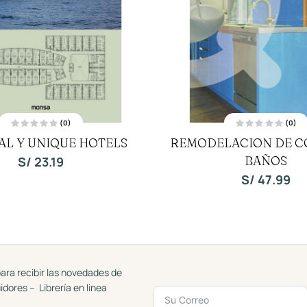
(0)
(0)
V
V
L Y UNIQUE HOTELS
REMODELACION DE C
a
a
l
l
o
o
BAÑOS
S/
23.19
r
r
a
a
S/
47.99
d
d
o
o
c
c
o
o
n
n
0
0
d
d
e
e
5
5
ara recibir las novedades de
uidores – Librería en linea