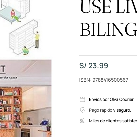
USE LI
BILIN
S/
23.99
ISBN: 9788416500567
Envíos por Olva Courier
Pago rápido
y seguro.
Miles
de clientes satisfe