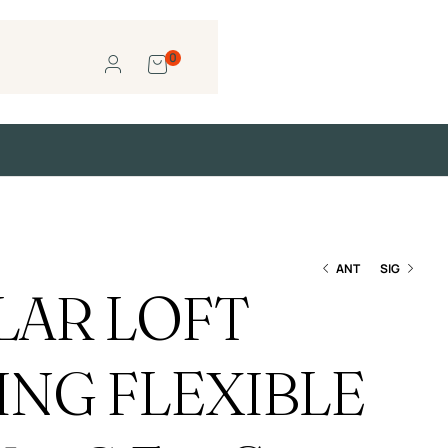
0
ANT
SIG
AR LOFT
S/
S/
23.19
23.19
ING FLEXIBLE