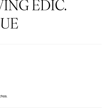
VING EDIC.
GUE
chos.