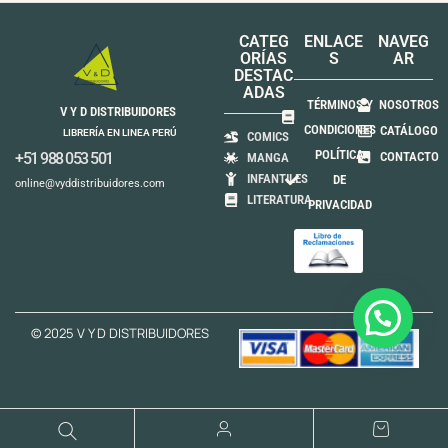
CATEG
ENLACE
NAVEG
ORÍAS
S
AR
DESTAC
ADAS
TÉRMINOS Y
NOSOTROS
V Y D DISTRIBUIDORES
CONDICIONES
CATÁLOGO
LIBRERÍA EN LINEA PERÚ
COMICS
POLÍTICA
+51 988 053 501
CONTACTO
MANGA
INFANTILES
DE
online@vyddistribuidores.com
LITERATURA
PRIVACIDAD
© 2025 V Y D DISTRIBUIDORES