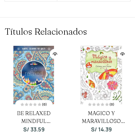
Títulos Relacionados
(0)
(0)
V
V
BE RELAXED
MAGICO Y
a
a
l
l
o
MINDFUL
MARAVILLOSO
o
r
r
a
a
COLOURING FOR
COLOREAR PARA
S/
33.59
S/
14.39
d
d
o
o