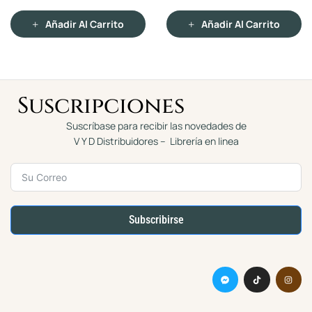
ADULTS
SOÑAR
c
c
o
o
n
n
Añadir Al Carrito
Añadir Al Carrito
0
0
d
d
e
e
5
5
Suscripciones
Suscríbase para recibir las novedades de
V Y D Distribuidores – Librería en linea
Subscribirse