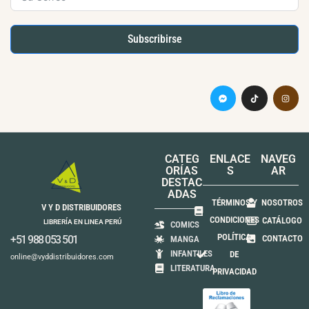
Subscribirse
CATEG
ENLACE
NAVEG
ORÍAS
S
AR
DESTAC
ADAS
TÉRMINOS Y
NOSOTROS
V Y D DISTRIBUIDORES
CONDICIONES
CATÁLOGO
LIBRERÍA EN LINEA PERÚ
COMICS
POLÍTICA
+51 988 053 501
CONTACTO
MANGA
INFANTILES
DE
online@vyddistribuidores.com
LITERATURA
PRIVACIDAD