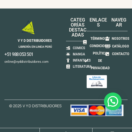
CATEG
ENLACE
NAVEG
ORÍAS
S
AR
DESTAC
ADAS
TÉRMINOS Y
NOSOTROS
V Y D DISTRIBUIDORES
CONDICIONES
CATÁLOGO
LIBRERÍA EN LINEA PERÚ
COMICS
POLÍTICA
+51 988 053 501
CONTACTO
MANGA
INFANTILES
DE
online@vyddistribuidores.com
LITERATURA
PRIVACIDAD
© 2025 V Y D DISTRIBUIDORES