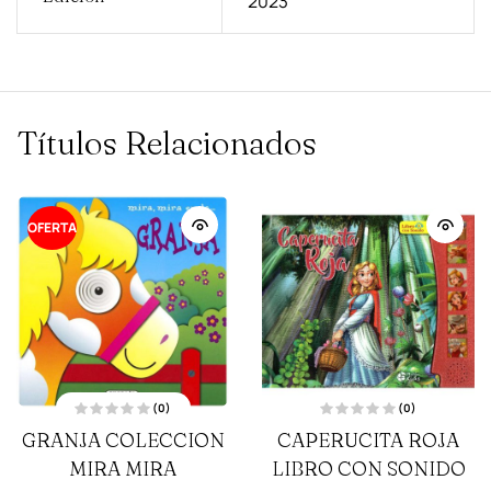
2023
Títulos Relacionados
OFERTA
(0)
(0)
V
V
GRANJA COLECCION
CAPERUCITA ROJA
a
a
l
l
MIRA MIRA
o
LIBRO CON SONIDO
o
r
r
a
a