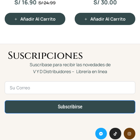
S/
16.90
S/
30.00
S/
24.99
d
d
o
o
c
c
o
o
n
n
Añadir Al Carrito
Añadir Al Carrito
0
0
d
d
e
e
5
5
Suscripciones
Suscríbase para recibir las novedades de
V Y D Distribuidores – Librería en linea
Subscribirse