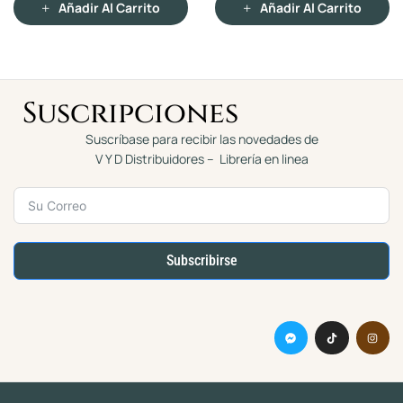
rrito
Añadir Al Carrito
0
0
d
d
e
e
5
5
Suscripciones
Suscríbase para recibir las novedades de
V Y D Distribuidores – Librería en linea
Subscribirse