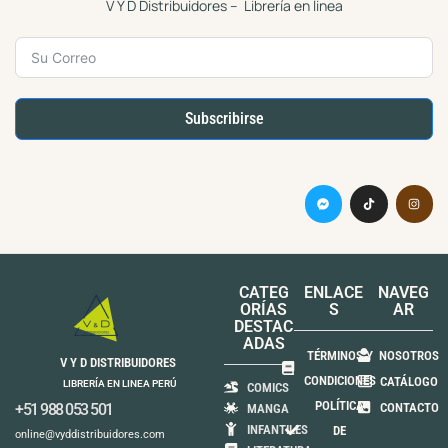
V Y D Distribuidores – Librería en linea
Subscribirse
CATEG
ENLACE
NAVEG
ORÍAS
S
AR
DESTAC
ADAS
TÉRMINOS Y
NOSOTROS
V Y D DISTRIBUIDORES
CONDICIONES
CATÁLOGO
LIBRERÍA EN LINEA PERÚ
COMICS
POLÍTICA
+51 988 053 501
CONTACTO
MANGA
INFANTILES
DE
online@vyddistribuidores.com