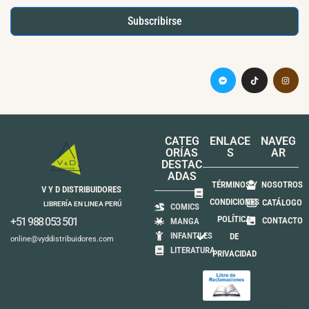
Subscribirse
CATEG
ENLACE
NAVEG
ORÍAS
S
AR
DESTAC
ADAS
TÉRMINOS Y
NOSOTROS
V Y D DISTRIBUIDORES
CONDICIONES
CATÁLOGO
LIBRERÍA EN LINEA PERÚ
COMICS
POLÍTICA
+51 988 053 501
CONTACTO
MANGA
INFANTILES
DE
online@vyddistribuidores.com
LITERATURA
PRIVACIDAD