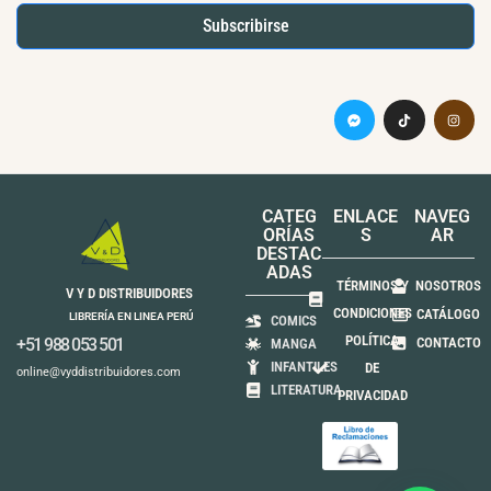
Subscribirse
CATEG
ENLACE
NAVEG
ORÍAS
S
AR
DESTAC
ADAS
TÉRMINOS Y
NOSOTROS
V Y D DISTRIBUIDORES
CONDICIONES
CATÁLOGO
LIBRERÍA EN LINEA PERÚ
COMICS
POLÍTICA
+51 988 053 501
CONTACTO
MANGA
INFANTILES
DE
online@vyddistribuidores.com
LITERATURA
PRIVACIDAD