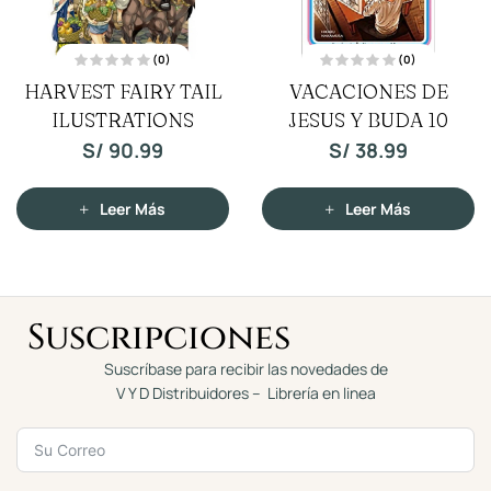
(0)
(0)
V
V
HARVEST FAIRY TAIL
VACACIONES DE
a
a
l
l
ILUSTRATIONS
o
JESUS Y BUDA 10
o
r
r
a
a
S/
90.99
S/
38.99
d
d
o
o
c
c
o
o
n
n
Leer Más
Leer Más
0
0
d
d
e
e
5
5
Suscripciones
Suscríbase para recibir las novedades de
V Y D Distribuidores – Librería en linea