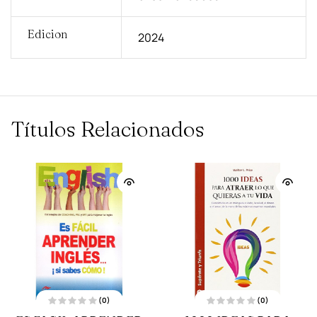
Edicion
2024
Títulos Relacionados
(0)
(0)
V
V