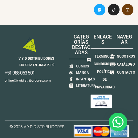
CATEG
ENLACE
NAVEG
ORÍAS
S
AR
DESTAC
ADAS
TÉRMINOS Y
NOSOTROS
V Y D DISTRIBUIDORES
CONDICIONES
CATÁLOGO
LIBRERÍA EN LINEA PERÚ
COMICS
POLÍTICA
+51 988 053 501
CONTACTO
MANGA
INFANTILES
DE
online@vyddistribuidores.com
LITERATURA
PRIVACIDAD
© 2025 V Y D DISTRIBUIDORES