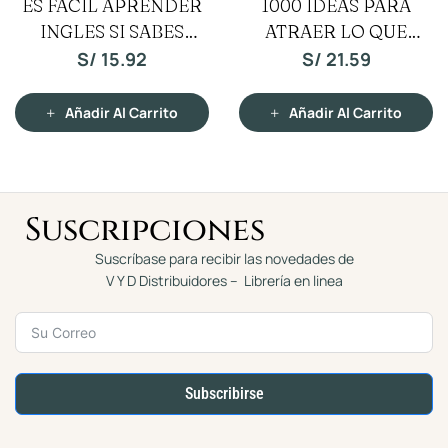
1000 IDEAS PARA
HABLEMOS CLARO
A
a
a
l
l
ATRAER LO QUE
o
o
T/D
r
r
a
a
QUIERAS A TU VIDA
S/
21.59
S/
19.19
d
d
o
o
c
c
o
o
n
n
Añadir Al Carrito
Añadir Al Carrito
0
0
d
d
e
e
5
5
Suscripciones
Suscríbase para recibir las novedades de
V Y D Distribuidores – Librería en linea
Subscribirse