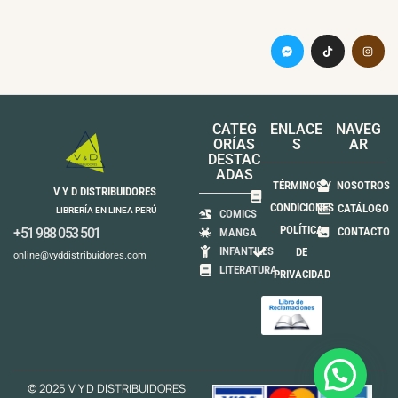
CATEG
ENLACE
NAVEG
ORÍAS
S
AR
DESTAC
ADAS
TÉRMINOS Y
NOSOTROS
V Y D DISTRIBUIDORES
CONDICIONES
CATÁLOGO
LIBRERÍA EN LINEA PERÚ
COMICS
POLÍTICA
+51 988 053 501
CONTACTO
MANGA
INFANTILES
DE
online@vyddistribuidores.com
LITERATURA
PRIVACIDAD
© 2025 V Y D DISTRIBUIDORES