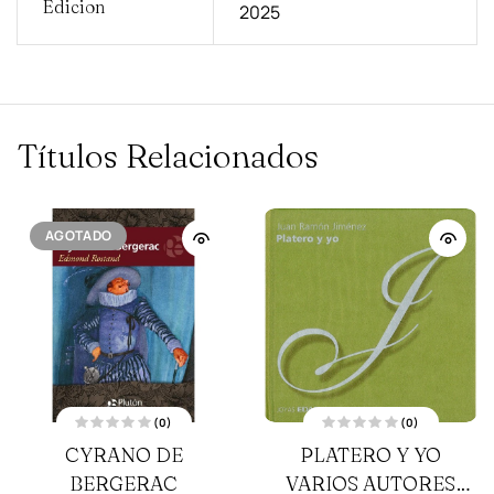
Edicion
2025
Títulos Relacionados
AGOTADO
(0)
(0)
V
V
CYRANO DE
PLATERO Y YO
a
a
l
l
BERGERAC
o
VARIOS AUTORES
o
r
r