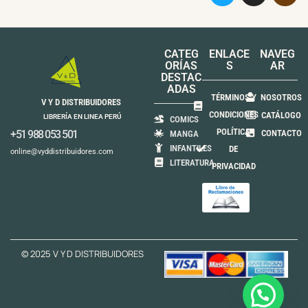
CATEG
ENLACE
NAVEG
ORÍAS
S
AR
DESTAC
ADAS
TÉRMINOS Y
NOSOTROS
V Y D DISTRIBUIDORES
CONDICIONES
CATÁLOGO
LIBRERÍA EN LINEA PERÚ
COMICS
POLÍTICA
+51 988 053 501
CONTACTO
MANGA
INFANTILES
DE
online@vyddistribuidores.com
LITERATURA
PRIVACIDAD
© 2025 V Y D DISTRIBUIDORES