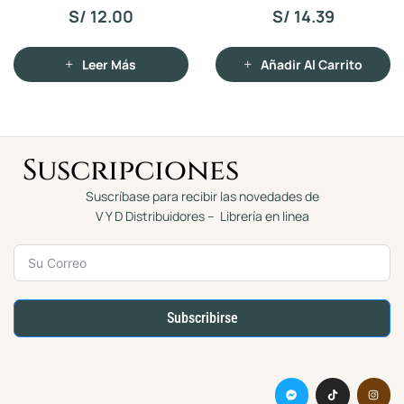
a
a
JOYAS T/D
S/
12.00
S/
14.39
d
d
o
o
c
c
o
o
n
n
Leer Más
Añadir Al Carrito
0
0
d
d
e
e
5
5
Suscripciones
Suscríbase para recibir las novedades de
V Y D Distribuidores – Librería en linea
Subscribirse