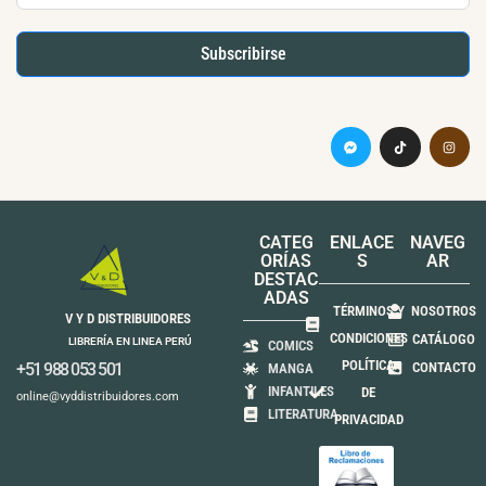
Subscribirse
CATEG
ENLACE
NAVEG
ORÍAS
S
AR
DESTAC
ADAS
TÉRMINOS Y
NOSOTROS
V Y D DISTRIBUIDORES
CONDICIONES
CATÁLOGO
LIBRERÍA EN LINEA PERÚ
COMICS
POLÍTICA
+51 988 053 501
CONTACTO
MANGA
INFANTILES
DE
online@vyddistribuidores.com
LITERATURA
PRIVACIDAD