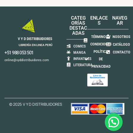
CATEG
ENLACE
NAVEG
ORÍAS
S
AR
DESTAC
ADAS
TÉRMINOS Y
NOSOTROS
V Y D DISTRIBUIDORES
CONDICIONES
CATÁLOGO
LIBRERÍA EN LINEA PERÚ
COMICS
POLÍTICA
+51 988 053 501
CONTACTO
MANGA
INFANTILES
DE
online@vyddistribuidores.com
LITERATURA
PRIVACIDAD
© 2025 V Y D DISTRIBUIDORES