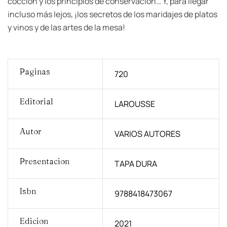
cocción y los principios de conservación… Y, para llegar
incluso más lejos, ¡los secretos de los maridajes de platos
y vinos y de las artes de la mesa!
Paginas
720
Editorial
LAROUSSE
Autor
VARIOS AUTORES
Presentacion
TAPA DURA
Isbn
9788418473067
Edicion
2021