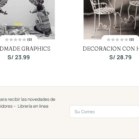
(0)
(0)
V
V
DMADE GRAPHICS
DECORACION CON 
a
a
l
l
o
o
S/
23.99
S/
28.79
r
r
a
a
d
d
o
o
c
c
o
o
n
n
0
0
d
d
e
e
5
5
ara recibir las novedades de
uidores – Librería en linea