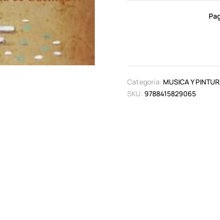
Pag
Categoría:
MUSICA Y PINTU
SKU:
9788415829065