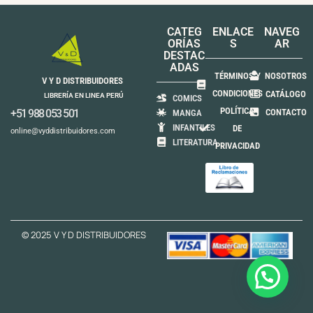
CATEG
ENLACE
NAVEG
ORÍAS
S
AR
DESTAC
ADAS
TÉRMINOS Y
NOSOTROS
V Y D DISTRIBUIDORES
CONDICIONES
CATÁLOGO
LIBRERÍA EN LINEA PERÚ
COMICS
POLÍTICA
+51 988 053 501
CONTACTO
MANGA
INFANTILES
DE
online@vyddistribuidores.com
LITERATURA
PRIVACIDAD
© 2025 V Y D DISTRIBUIDORES