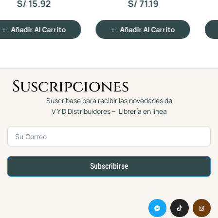
APRENDER CON EL
S/
75.99
d
d
o
o
ESQUI NORDICO
c
c
Añadir Al Carrito
o
o
n
n
Añadir Al Carrito
0
0
d
d
e
e
5
5
Suscripciones
Suscríbase para recibir las novedades de
V Y D Distribuidores – Librería en linea
Subscribirse