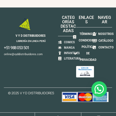
CATEG
ENLACE
NAVEG
ORÍAS
S
AR
DESTAC
ADAS
TÉRMINOS Y
NOSOTROS
V Y D DISTRIBUIDORES
CONDICIONES
CATÁLOGO
LIBRERÍA EN LINEA PERÚ
COMICS
POLÍTICA
+51 988 053 501
CONTACTO
MANGA
INFANTILES
DE
online@vyddistribuidores.com
LITERATURA
PRIVACIDAD
© 2025 V Y D DISTRIBUIDORES