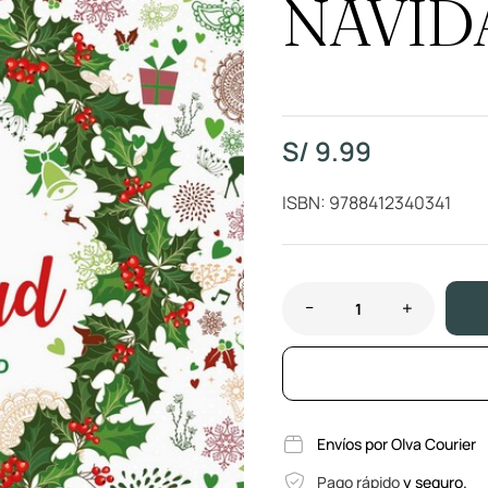
NAVID
S/
9.99
ISBN: 9788412340341
Envíos por Olva Courier
Pago rápido
y seguro.