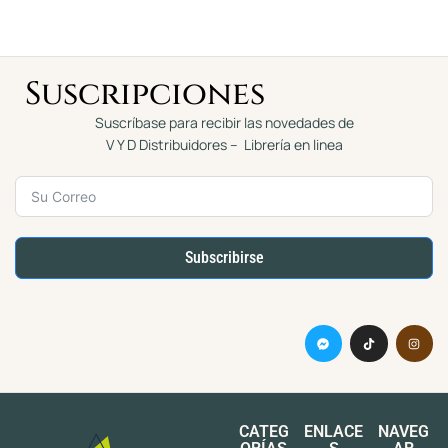
5
5
Suscripciones
Suscríbase para recibir las novedades de
V Y D Distribuidores – Librería en linea
Subscribirse
CATEG
ENLACE
NAVEG