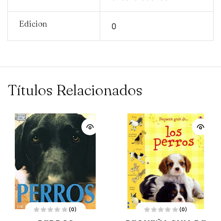
Edicion
0
Títulos Relacionados
(0)
(0)
V
V