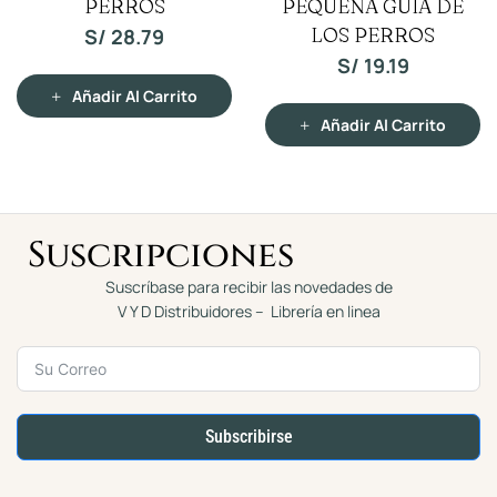
PERROS
PEQUEÑA GUIA DE
a
a
l
l
o
LOS PERROS
o
S/
28.79
r
r
a
a
S/
19.19
d
d
o
o
c
c
Añadir Al Carrito
o
o
n
n
Añadir Al Carrito
0
0
d
d
e
e
5
5
Suscripciones
Suscríbase para recibir las novedades de
V Y D Distribuidores – Librería en linea
Subscribirse