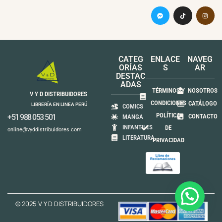
CATEG
ENLACE
NAVEG
ORÍAS
S
AR
DESTAC
ADAS
TÉRMINOS Y
NOSOTROS
V Y D DISTRIBUIDORES
CONDICIONES
CATÁLOGO
LIBRERÍA EN LINEA PERÚ
COMICS
POLÍTICA
+51 988 053 501
CONTACTO
MANGA
INFANTILES
DE
online@vyddistribuidores.com
LITERATURA
PRIVACIDAD
© 2025 V Y D DISTRIBUIDORES