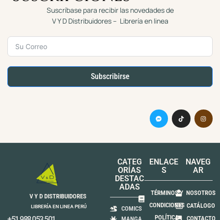
Suscríbase para recibir las novedades de
V Y D Distribuidores – Librería en linea
Subscribirse
CATEG
ENLACE
NAVEG
ORÍAS
S
AR
DESTAC
ADAS
TÉRMINOS Y
NOSOTROS
V Y D DISTRIBUIDORES
CONDICIONES
CATÁLOGO
LIBRERÍA EN LINEA PERÚ
COMICS
POLÍTICA
+51 988 053 501
CONTACTO
MANGA