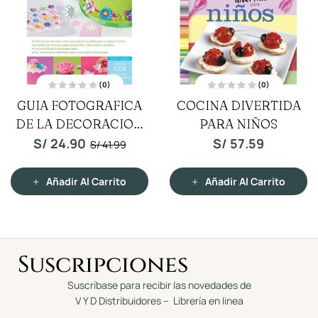
(0)
(0)
V
V
INA DIVERTIDA
LOCOS POR LOS
a
a
l
l
PARA NIÑOS
o
SMOOTHIES
o
r
r
a
a
S/
57.59
S/
9.90
d
d
o
o
c
c
o
o
n
n
Añadir Al Carrito
Añadir Al Carrito
0
0
d
d
e
e
5
5
Suscripciones
Suscríbase para recibir las novedades de
V Y D Distribuidores – Librería en linea