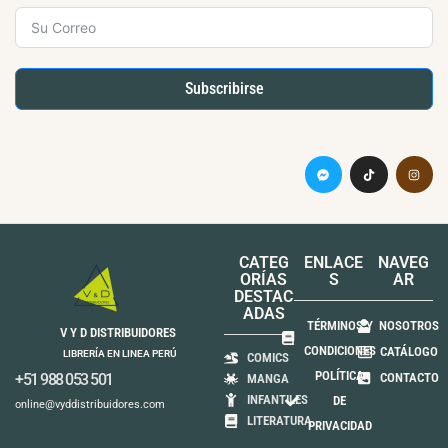
Subscribirse
CATEG
ENLACE
NAVEG
ORÍAS
S
AR
DESTAC
ADAS
TÉRMINOS Y
NOSOTROS
V Y D DISTRIBUIDORES
CONDICIONES
CATÁLOGO
LIBRERÍA EN LINEA PERÚ
COMICS
POLÍTICA
+51 988 053 501
CONTACTO
MANGA
INFANTILES
DE
online@vyddistribuidores.com
LITERATURA
PRIVACIDAD