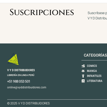
d
e
5
Suscripciones
Suscríbase p
V Y D Distrib
CATEGORÍAS
COMICS
V Y D DISTRIBUIDORES
MANGA
LIBRERÍA EN LINEA PERÚ
INFANTILES
LITERATURA
+51 988 053 501
online@vyddistribuidores.com
© 2025 V Y D DISTRIBUIDORES