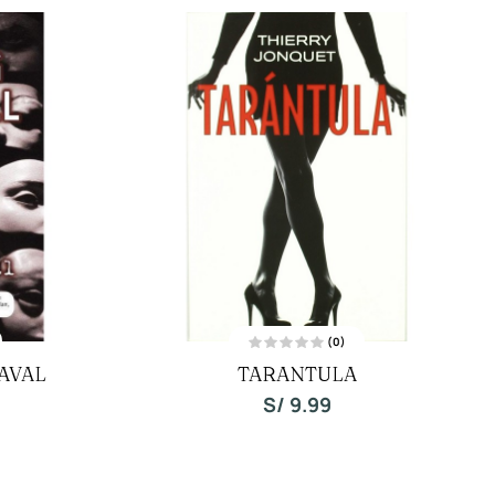
(0)
V
AVAL
TARANTULA
a
l
o
S/
9.99
r
a
d
o
c
o
n
0