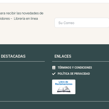
d
d
e
e
5
5
ara recibir las novedades de
uidores – Librería en linea
 DESTACADAS
ENLACES
TÉRMINOS Y CONDICIONES
POLÍTICA DE PRIVACIDAD