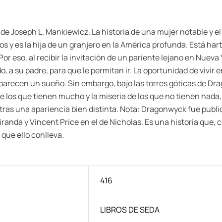
e de Joseph L. Mankiewicz. La historia de una mujer notable y e
 y es la hija de un granjero en la América profunda. Está harta
Por eso, al recibir la invitación de un pariente lejano en Nuev
o, a su padre, para que le permitan ir. La oportunidad de vivi
 parecen un sueño. Sin embargo, bajo las torres góticas de Drag
 los que tienen mucho y la miseria de los que no tienen nada, l
tras una apariencia bien distinta. Nota: Dragonwyck fue public
Miranda y Vincent Price en el de Nicholas. Es una historia que
que ello conlleva.
416
LIBROS DE SEDA