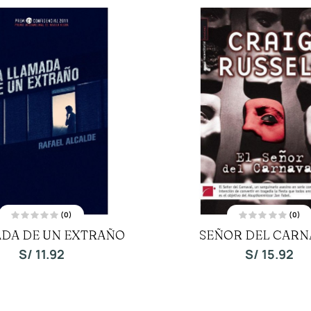
(0)
(0)
V
V
DA DE UN EXTRAÑO
SEÑOR DEL CARN
a
a
l
l
o
o
S/
11.92
S/
15.92
r
r
a
a
d
d
o
o
c
c
o
o
n
n
0
0