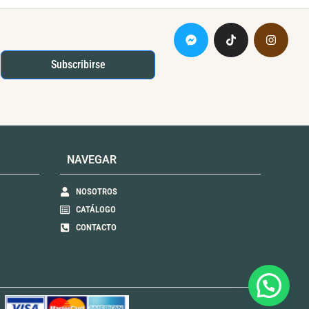
d
e
5
Subscribirse
NAVEGAR
NOSOTROS
CATÁLOGO
CONTACTO