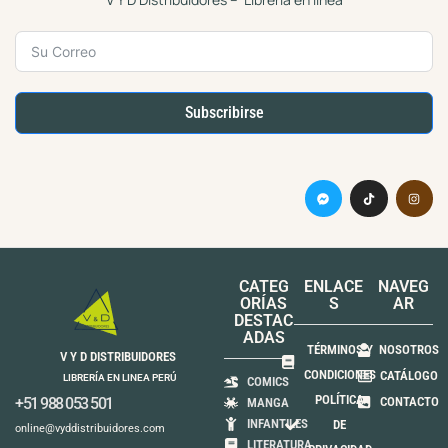
Subscribirse
CATEG
ENLACE
NAVEG
ORÍAS
S
AR
DESTAC
ADAS
TÉRMINOS Y
NOSOTROS
V Y D DISTRIBUIDORES
CONDICIONES
CATÁLOGO
LIBRERÍA EN LINEA PERÚ
COMICS
POLÍTICA
+51 988 053 501
CONTACTO
MANGA
INFANTILES
DE
online@vyddistribuidores.com
LITERATURA