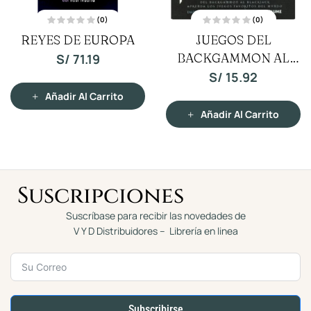
(0)
(0)
V
V
REYES DE EUROPA
JUEGOS DEL
a
a
l
l
o
BACKGAMMON AL
o
S/
71.19
r
r
a
a
BLACKJACK
S/
15.92
d
d
o
o
c
c
Añadir Al Carrito
o
o
n
n
Añadir Al Carrito
0
0
d
d
e
e
5
5
Suscripciones
Suscríbase para recibir las novedades de
V Y D Distribuidores – Librería en linea
Subscribirse