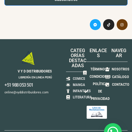
CATEG
ENLACE
NAVEG
ORÍAS
S
AR
DESTAC
ADAS
TÉRMINOS Y
NOSOTROS
V Y D DISTRIBUIDORES
CONDICIONES
CATÁLOGO
LIBRERÍA EN LINEA PERÚ
COMICS
POLÍTICA
+51 988 053 501
CONTACTO
MANGA
INFANTILES
DE
online@vyddistribuidores.com
LITERATURA
PRIVACIDAD