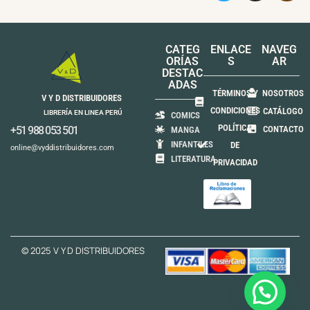
CATEG
ENLACE
NAVEG
ORÍAS
S
AR
DESTAC
ADAS
TÉRMINOS Y
NOSOTROS
V Y D DISTRIBUIDORES
CONDICIONES
CATÁLOGO
LIBRERÍA EN LINEA PERÚ
COMICS
POLÍTICA
+51 988 053 501
CONTACTO
MANGA
INFANTILES
DE
online@vyddistribuidores.com
LITERATURA
PRIVACIDAD
© 2025 V Y D DISTRIBUIDORES