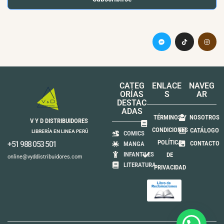
CATEG
ENLACE
NAVEG
ORÍAS
S
AR
DESTAC
ADAS
TÉRMINOS Y
NOSOTROS
V Y D DISTRIBUIDORES
CONDICIONES
CATÁLOGO
LIBRERÍA EN LINEA PERÚ
COMICS
POLÍTICA
+51 988 053 501
CONTACTO
MANGA
INFANTILES
DE
online@vyddistribuidores.com
LITERATURA
PRIVACIDAD