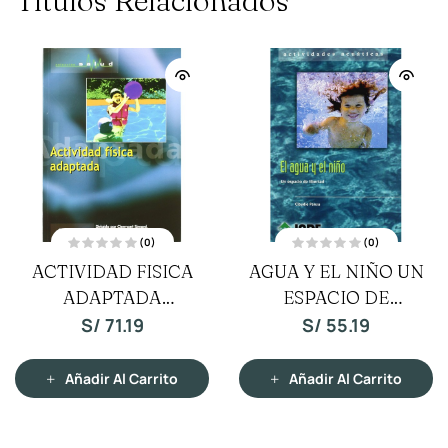
Títulos Relacionados
(0)
(0)
V
V
ACTIVIDAD FISICA
AGUA Y EL NIÑO UN
a
a
l
l
ADAPTADA
o
ESPACIO DE
o
r
r
a
a
COLECCION SALUD
LIBERTAD
S/
71.19
S/
55.19
d
d
o
o
c
c
o
o
n
n
Añadir Al Carrito
Añadir Al Carrito
0
0
d
d
e
e
5
5