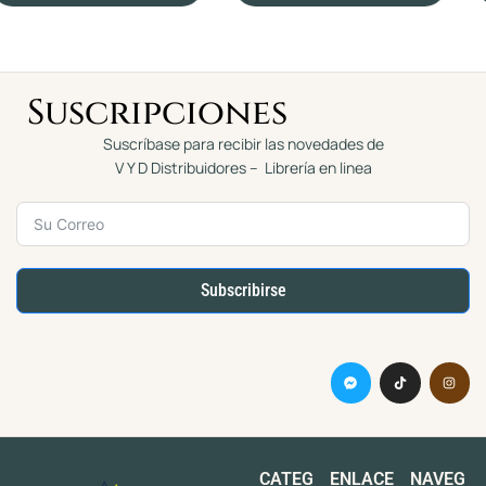
e
e
5
5
Suscripciones
Suscríbase para recibir las novedades de
V Y D Distribuidores – Librería en linea
Subscribirse
CATEG
ENLACE
NAVEG