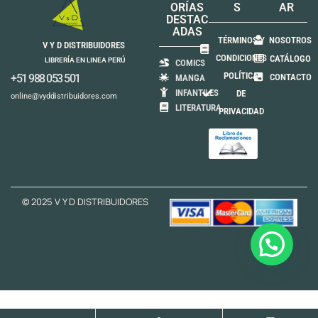
ORÍAS
S
AR
DESTAC
ADAS
TÉRMINOS Y
NOSOTROS
V Y D DISTRIBUIDORES
CONDICIONES
CATÁLOGO
LIBRERÍA EN LINEA PERÚ
COMICS
POLÍTICA
+51 988 053 501
CONTACTO
MANGA
INFANTILES
DE
online@vyddistribuidores.com
LITERATURA
PRIVACIDAD
© 2025 V Y D DISTRIBUIDORES