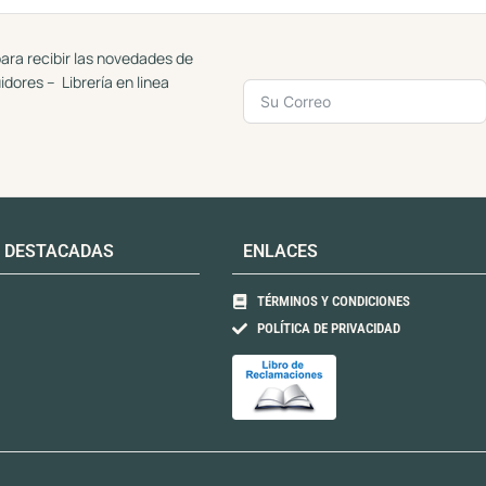
5
5
ara recibir las novedades de
uidores – Librería en linea
 DESTACADAS
ENLACES
TÉRMINOS Y CONDICIONES
POLÍTICA DE PRIVACIDAD