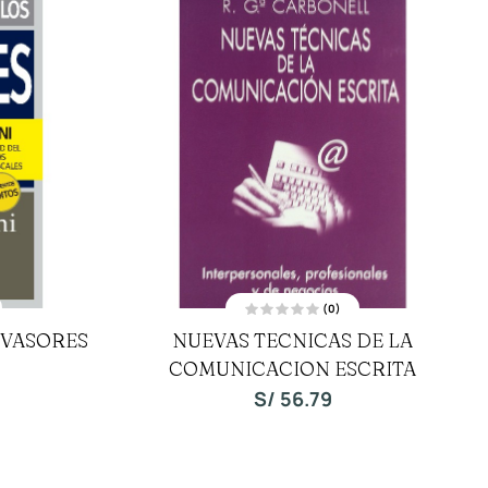
(0)
V
EVASORES
NUEVAS TECNICAS DE LA
a
l
COMUNICACION ESCRITA
o
r
a
S/
56.79
d
o
c
o
n
0
d
e