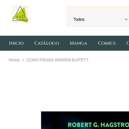
Todos
Inicio
Catálogo
Manga
Comics
Home
COMO PIENSA WARREN BUFFETT