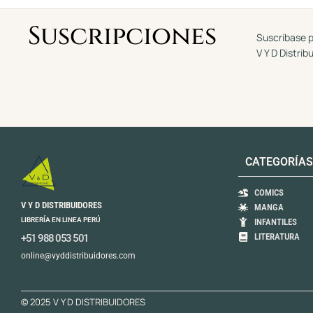
5
Suscripciones
Suscríbase p
V Y D Distrib
CATEGORÍAS
COMICS
V Y D DISTRIBUIDORES
MANGA
LIBRERÍA EN LINEA PERÚ
INFANTILES
LITERATURA
+51 988 053 501
online@vyddistribuidores.com
© 2025 V Y D DISTRIBUIDORES