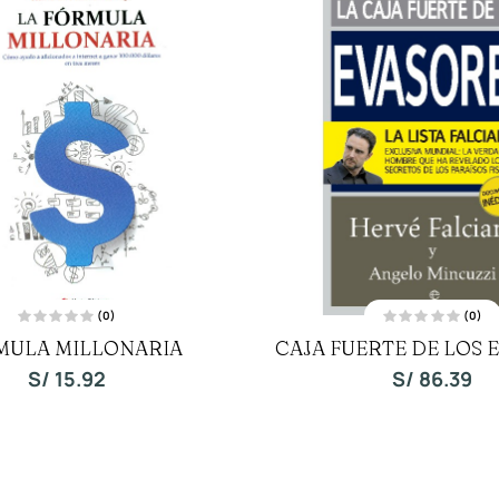
(0)
(0)
V
V
MULA MILLONARIA
CAJA FUERTE DE LOS 
a
a
l
l
o
o
S/
15.92
S/
86.39
r
r
a
a
d
d
o
o
c
c
o
o
n
n
0
0
d
d
e
e