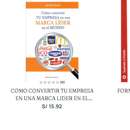
(0)
V
COMO CONVERTIR TU EMPRESA
FOR
a
l
EN UNA MARCA LIDER EN EL
o
r
a
MUNDO
S/
15.92
d
o
c
o
n
0
d
e