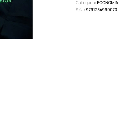
Categoría:
ECONOMIA
SKU:
9791254990070