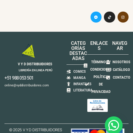
CATEG
ENLACE
NAVEG
ORÍAS
S
AR
DESTAC
ADAS
TÉRMINOS Y
NOSOTROS
V Y D DISTRIBUIDORES
CONDICIONES
CATÁLOGO
LIBRERÍA EN LINEA PERÚ
COMICS
POLÍTICA
+51 988 053 501
CONTACTO
MANGA
INFANTILES
DE
online@vyddistribuidores.com
LITERATURA
PRIVACIDAD
© 2025 V Y D DISTRIBUIDORES