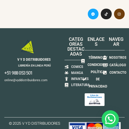
CATEG
ENLACE
NAVEG
ORÍAS
S
AR
DESTAC
ADAS
TÉRMINOS Y
NOSOTROS
V Y D DISTRIBUIDORES
CONDICIONES
CATÁLOGO
LIBRERÍA EN LINEA PERÚ
COMICS
POLÍTICA
+51 988 053 501
CONTACTO
MANGA
INFANTILES
DE
online@vyddistribuidores.com
LITERATURA
PRIVACIDAD
© 2025 V Y D DISTRIBUIDORES