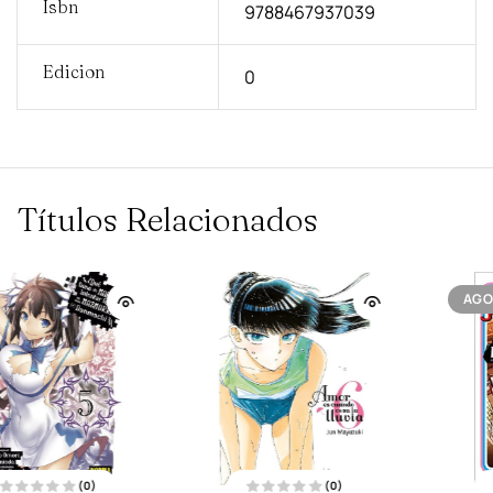
Isbn
9788467937039
Edicion
0
Títulos Relacionados
AGOTADO
(0)
(0)