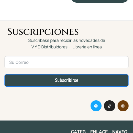
d
d
e
e
5
5
Suscripciones
Suscríbase para recibir las novedades de
V Y D Distribuidores – Librería en linea
Subscribirse
CATEG
ENLACE
NAVEG