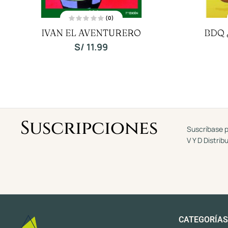
(0)
V
IVAN EL AVENTURERO
BDQ 
a
l
o
S/
11.99
r
a
d
o
c
o
n
0
d
e
5
Suscripciones
Suscríbase p
V Y D Distrib
CATEGORÍAS