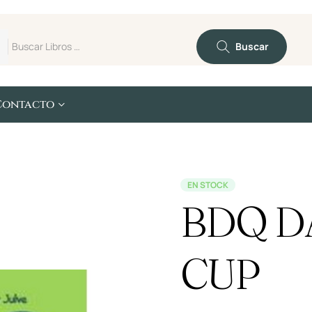
Buscar
Contacto
EN STOCK
BDQ D
CUP