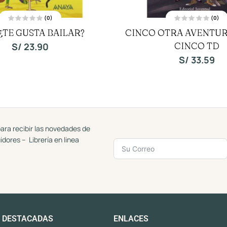
(0)
(0)
V
V
¿TE GUSTA BAILAR?
CINCO OTRA AVENTUR
a
a
l
l
o
CINCO TD
o
S/
23.90
r
r
a
a
S/
33.59
d
d
o
o
c
c
o
o
n
n
0
0
d
d
e
e
5
5
ara recibir las novedades de
uidores – Librería en linea
 DESTACADAS
ENLACES