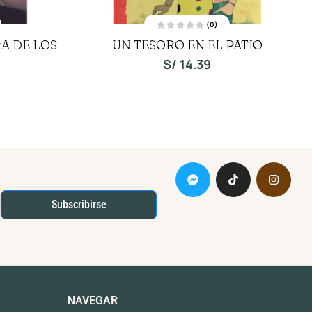
(0)
V
A DE LOS
UN TESORO EN EL PATIO
a
l
o
S/
14.39
r
a
d
o
c
o
n
0
d
e
5
Subscribirse
NAVEGAR