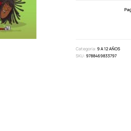
Pag
Categoría:
9 A 12 AÑOS
SKU:
9788469833797