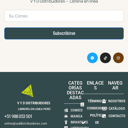
V Y D Distribuidores – Librería en linea
Subscribirse
CATEG
ENLACE
NAVEG
ORÍAS
S
AR
DESTAC
ADAS
TÉRMINOS Y
NOSOTROS
V Y D DISTRIBUIDORES
CONDICIONES
CATÁLOGO
LIBRERÍA EN LINEA PERÚ
COMICS
POLÍTICA
+51 988 053 501
CONTACTO
MANGA
INFANTILES
DE
online@vyddistribuidores.com