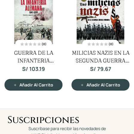
(0)
(0)
V
V
MILICIAS NAZIS EN LA
ARMAS SECRETAS DE
a
a
l
l
SEGUNDA GUERRA
o
o
HITLER
r
r
a
a
MUNDIAL
S/
79.67
S/
79.67
d
d
o
o
c
c
o
o
n
n
Añadir Al Carrito
Añadir Al Carrito
0
0
d
d
e
e
5
5
Suscripciones
Suscríbase para recibir las novedades de