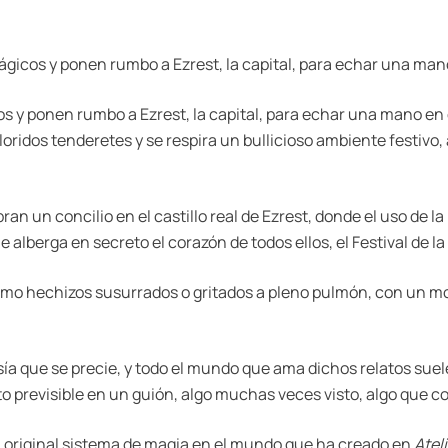
cos y ponen rumbo a Ezrest, la capital, para echar una mano 
y ponen rumbo a Ezrest, la capital, para echar una mano en e
oloridos tenderetes y se respira un bullicioso ambiente festivo,
ran un concilio en el castillo real de Ezrest, donde el uso de l
 alberga en secreto el corazón de todos ellos, el Festival de 
mo hechizos susurrados o gritados a pleno pulmón, con un m
asía que se precie, y todo el mundo que ama dichos relatos suel
previsible en un guión, algo muchas veces visto, algo que con 
original sistema de magia en el mundo que ha creado en
Atel