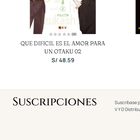
(0)
V
QUE DIFICIL ES EL AMOR PARA
a
l
UN OTAKU 02
o
r
a
S/
48.59
d
o
c
o
n
0
d
e
5
Suscripciones
Suscríbase p
V Y D Distrib