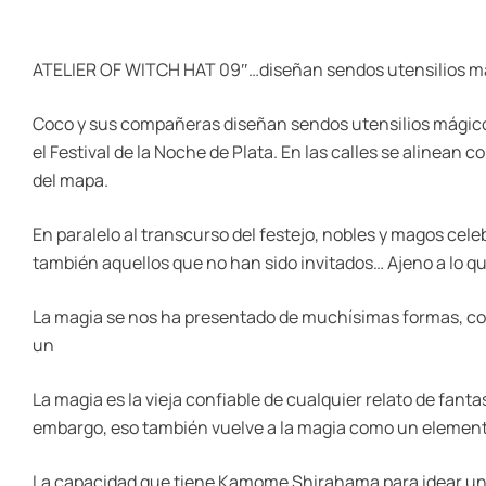
ATELIER OF WITCH HAT 09″…diseñan sendos utensilios mági
Coco y sus compañeras diseñan sendos utensilios mágicos 
el Festival de la Noche de Plata. En las calles se alinean c
del mapa.
En paralelo al transcurso del festejo, nobles y magos celeb
también aquellos que no han sido invitados… Ajeno a lo que
La magia se nos ha presentado de muchísimas formas, co
un
La magia es la vieja confiable de cualquier relato de fant
embargo, eso también vuelve a la magia como un elemento 
La capacidad que tiene Kamome Shirahama para idear un 