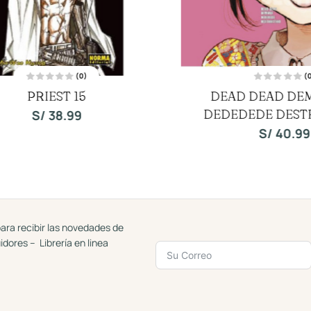
(0)
(0)
V
V
PRIEST 15
DEAD DEAD DEMO
a
a
l
l
o
DEDEDEDE DESTRU
o
S/
38.99
r
r
a
a
S/
40.99
d
d
o
o
c
c
o
o
n
n
0
0
d
d
e
e
5
5
ara recibir las novedades de
uidores – Librería en linea