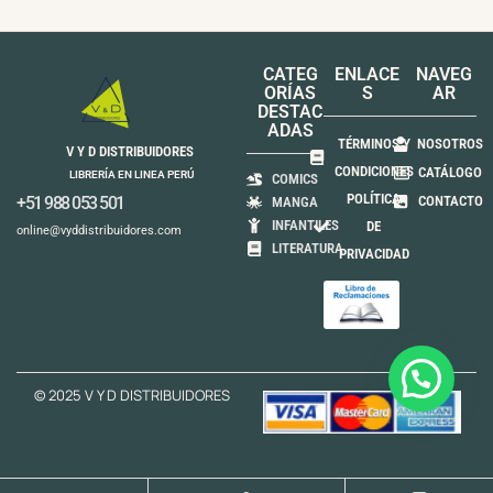
CATEG
ENLACE
NAVEG
ORÍAS
S
AR
DESTAC
ADAS
TÉRMINOS Y
NOSOTROS
V Y D DISTRIBUIDORES
CONDICIONES
CATÁLOGO
LIBRERÍA EN LINEA PERÚ
COMICS
POLÍTICA
+51 988 053 501
CONTACTO
MANGA
INFANTILES
DE
online@vyddistribuidores.com
LITERATURA
PRIVACIDAD
© 2025 V Y D DISTRIBUIDORES