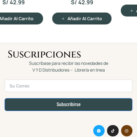
CAIDA 03
S/
43.99
d
d
o
o
c
c
Añadir Al Carrito
o
o
n
n
Añadir Al Carrito
0
0
d
d
e
e
5
5
Suscripciones
Suscríbase para recibir las novedades de
V Y D Distribuidores – Librería en linea
Subscribirse