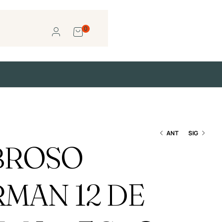
0
ANT
SIG
BROSO
S/
95.19
S/
87.71
RMAN 12 DE