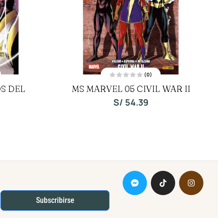
(0)
V
S DEL
MS MARVEL 05 CIVIL WAR II
a
l
o
S/
54.39
r
a
d
o
c
o
n
0
d
e
5
Subscribirse