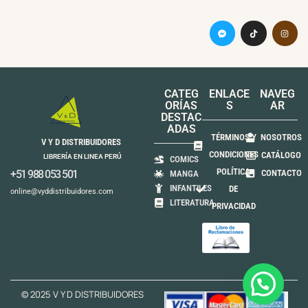
CATEG
ENLACE
NAVEG
ORÍAS
S
AR
DESTAC
ADAS
TÉRMINOS Y
NOSOTROS
V Y D DISTRIBUIDORES
CONDICIONES
CATÁLOGO
LIBRERÍA EN LINEA PERÚ
COMICS
POLÍTICA
+51 988 053 501
CONTACTO
MANGA
INFANTILES
DE
online@vyddistribuidores.com
LITERATURA
PRIVACIDAD
© 2025 V Y D DISTRIBUIDORES