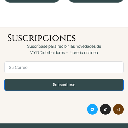
n
n
0
0
d
d
e
e
5
5
Suscripciones
Suscríbase para recibir las novedades de
V Y D Distribuidores – Librería en linea
Subscribirse