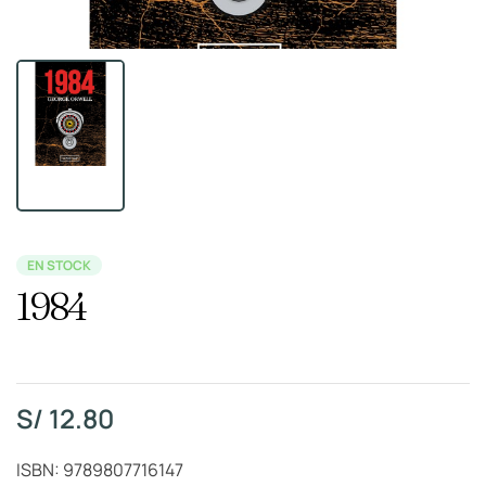
EN STOCK
1984
S/
12.80
ISBN: 9789807716147