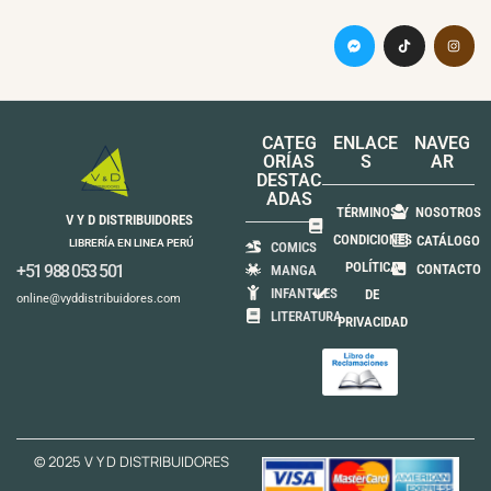
CATEG
ENLACE
NAVEG
ORÍAS
S
AR
DESTAC
ADAS
TÉRMINOS Y
NOSOTROS
V Y D DISTRIBUIDORES
CONDICIONES
CATÁLOGO
LIBRERÍA EN LINEA PERÚ
COMICS
POLÍTICA
+51 988 053 501
CONTACTO
MANGA
INFANTILES
DE
online@vyddistribuidores.com
LITERATURA
PRIVACIDAD
© 2025 V Y D DISTRIBUIDORES