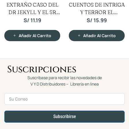
V
V
EXTRAÑO CASO DEL
CUENTOS DE INTRIGA
a
a
l
l
DR JEKYLL Y EL SR
o
Y TERROR EL
o
r
r
a
a
HYDE
CUERVO
S/
11.19
S/
15.99
d
d
o
o
c
c
o
o
n
n
Añadir Al Carrito
Añadir Al Carrito
0
0
d
d
e
e
5
5
Suscripciones
Suscríbase para recibir las novedades de
V Y D Distribuidores – Librería en linea
Subscribirse