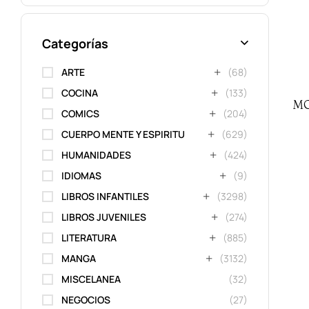
Categorías
ARTE
(68)
COCINA
(133)
MO
COMICS
(204)
CUERPO MENTE Y ESPIRITU
(629)
HUMANIDADES
(424)
IDIOMAS
(9)
LIBROS INFANTILES
(3298)
LIBROS JUVENILES
(274)
LITERATURA
(885)
MANGA
(3132)
MISCELANEA
(32)
NEGOCIOS
(27)