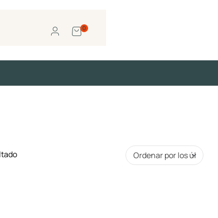
0
ltado