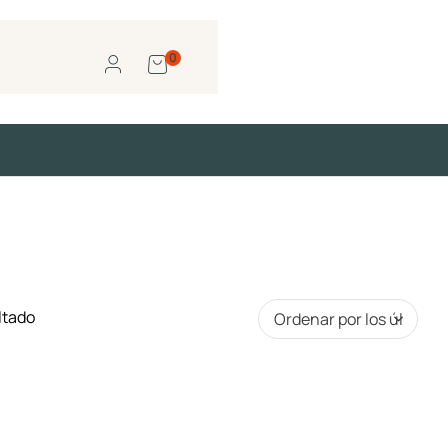
0
ltado