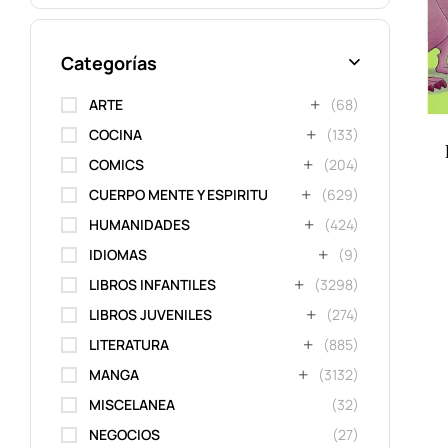
Categorías
ARTE
(68)
COCINA
(133)
COMICS
(204)
CUERPO MENTE Y ESPIRITU
(629)
HUMANIDADES
(424)
IDIOMAS
(9)
LIBROS INFANTILES
(3298)
LIBROS JUVENILES
(274)
LITERATURA
(885)
MANGA
(3132)
MISCELANEA
(32)
NEGOCIOS
(27)