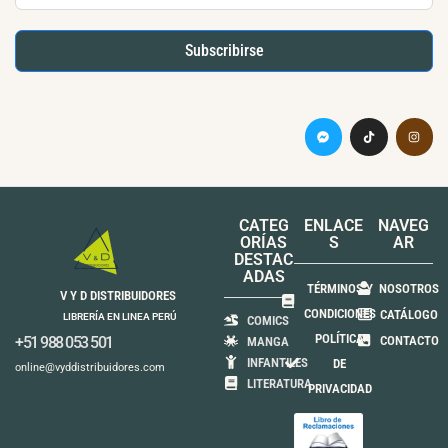
Subscribirse
CATEG
ENLACE
NAVEG
ORÍAS
S
AR
DESTAC
ADAS
TÉRMINOS Y
NOSOTROS
V Y D DISTRIBUIDORES
CONDICIONES
CATÁLOGO
LIBRERÍA EN LINEA PERÚ
COMICS
POLÍTICA
+51 988 053 501
CONTACTO
MANGA
INFANTILES
DE
online@vyddistribuidores.com
LITERATURA
PRIVACIDAD