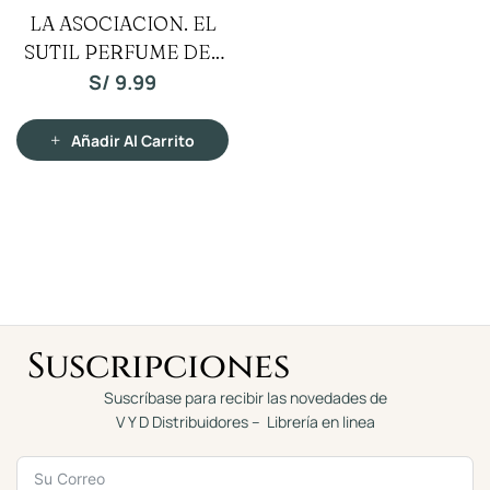
V
LA ASOCIACION. EL
a
l
SUTIL PERFUME DEL
o
r
a
AZUFRE
S/
9.99
d
o
c
o
n
Añadir Al Carrito
0
d
e
5
Suscripciones
Suscríbase para recibir las novedades de
V Y D Distribuidores – Librería en linea