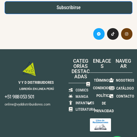
Subscribirse
CATEG
ENLACE
NAVEG
ORÍAS
S
AR
DESTAC
ADAS
TÉRMINOS Y
NOSOTROS
V Y D DISTRIBUIDORES
CONDICIONES
CATÁLOGO
LIBRERÍA EN LINEA PERÚ
COMICS
POLÍTICA
+51 988 053 501
CONTACTO
MANGA
INFANTILES
DE
online@vyddistribuidores.com
LITERATURA
PRIVACIDAD