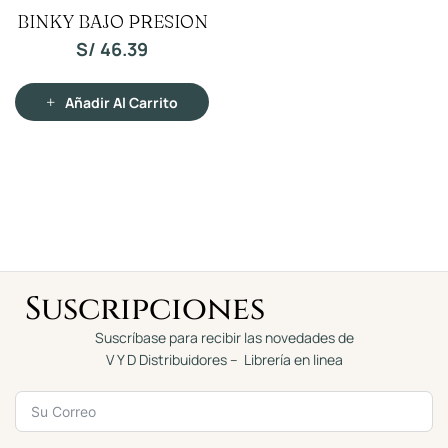
V
BINKY BAJO PRESION
a
l
o
S/
46.39
r
a
d
o
c
Añadir Al Carrito
o
n
0
d
e
5
Suscripciones
Suscríbase para recibir las novedades de
V Y D Distribuidores – Librería en linea