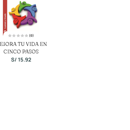
(0)
V
EJORA TU VIDA EN
a
l
CINCO PASOS
o
r
a
S/
15.92
d
o
c
o
n
0
d
e
5