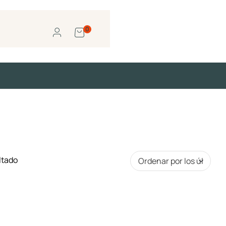
0
ltado