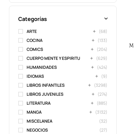
Categorías
ARTE
(68)
COCINA
(133)
M
COMICS
(204)
CUERPO MENTE Y ESPIRITU
(629)
HUMANIDADES
(424)
IDIOMAS
(9)
LIBROS INFANTILES
(3298)
LIBROS JUVENILES
(274)
LITERATURA
(885)
MANGA
(3132)
MISCELANEA
(32)
NEGOCIOS
(27)