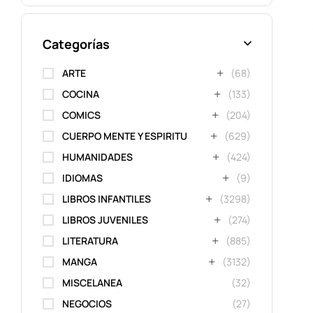
Categorías
ARTE
(68)
COCINA
(133)
COMICS
(204)
CUERPO MENTE Y ESPIRITU
(629)
N
HUMANIDADES
(424)
IDIOMAS
(9)
LIBROS INFANTILES
(3298)
LIBROS JUVENILES
(274)
LITERATURA
(885)
MANGA
(3132)
MISCELANEA
(32)
NEGOCIOS
(27)