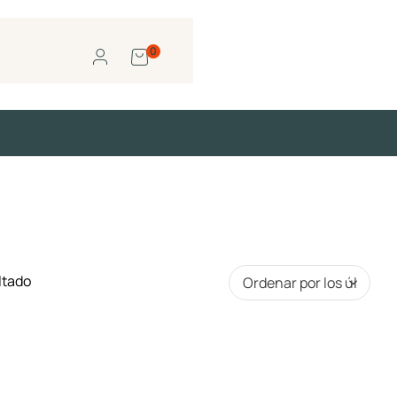
0
ltado